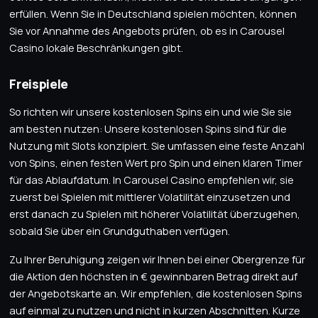
erfüllen. Wenn Sie in Deutschland spielen möchten, können
Sie vor Annahme des Angebots prüfen, ob es in Carousel
Casino lokale Beschränkungen gibt.
Freispiele
So richten wir unsere kostenlosen Spins ein und wie Sie sie
am besten nutzen: Unsere kostenlosen Spins sind für die
Nutzung mit Slots konzipiert. Sie umfassen eine feste Anzahl
von Spins, einen festen Wert pro Spin und einen klaren Timer
für das Ablaufdatum. In Carousel Casino empfehlen wir, sie
zuerst bei Spielen mit mittlerer Volatilität einzusetzen und
erst danach zu Spielen mit höherer Volatilität überzugehen,
sobald Sie über ein Grundguthaben verfügen.
Zu Ihrer Beruhigung zeigen wir Ihnen bei einer Obergrenze für
die Aktion den höchsten in € gewinnbaren Betrag direkt auf
der Angebotskarte an. Wir empfehlen, die kostenlosen Spins
auf einmal zu nutzen und nicht in kurzen Abschnitten. Kurze