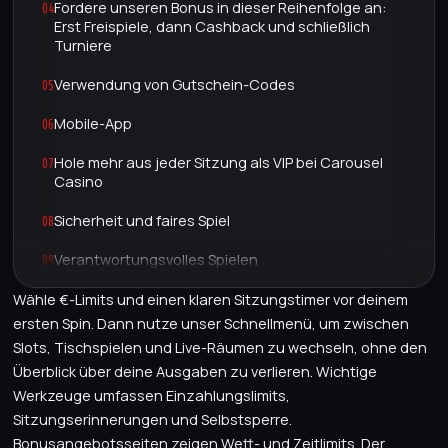
Fordere unseren Bonus in dieser Reihenfolge an:
04
Erst Freispiele, dann Cashback und schließlich
Turniere
Verwendung von Gutschein-Codes
05
Mobile-App
06
Hole mehr aus jeder Sitzung als VIP bei Carousel
07
Casino
Sicherheit und faires Spiel
08
Verantwortungsvolles Spielen
09
Häufig gestellte Fragen
Wähle €-Limits und einen klaren Sitzungstimer vor deinem
10
ersten Spin. Dann nutze unser Schnellmenü, um zwischen
Slots, Tischspielen und Live-Räumen zu wechseln, ohne den
Überblick über deine Ausgaben zu verlieren. Wichtige
Werkzeuge umfassen Einzahlungslimits,
Sitzungserinnerungen und Selbstsperre.
Bonusangebotsseiten zeigen Wett- und Zeitlimits. Der