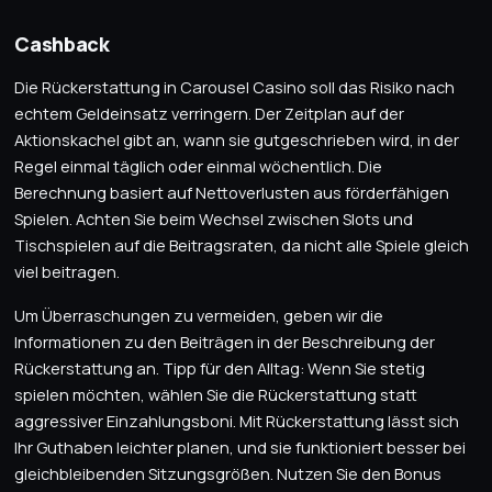
Cashback
Die Rückerstattung in Carousel Casino soll das Risiko nach
echtem Geldeinsatz verringern. Der Zeitplan auf der
Aktionskachel gibt an, wann sie gutgeschrieben wird, in der
Regel einmal täglich oder einmal wöchentlich. Die
Berechnung basiert auf Nettoverlusten aus förderfähigen
Spielen. Achten Sie beim Wechsel zwischen Slots und
Tischspielen auf die Beitragsraten, da nicht alle Spiele gleich
viel beitragen.
Um Überraschungen zu vermeiden, geben wir die
Informationen zu den Beiträgen in der Beschreibung der
Rückerstattung an. Tipp für den Alltag: Wenn Sie stetig
spielen möchten, wählen Sie die Rückerstattung statt
aggressiver Einzahlungsboni. Mit Rückerstattung lässt sich
Ihr Guthaben leichter planen, und sie funktioniert besser bei
gleichbleibenden Sitzungsgrößen. Nutzen Sie den Bonus